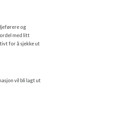
ljeførere og
ordel med litt
ivt for å sjekke ut
jon vil bli lagt ut