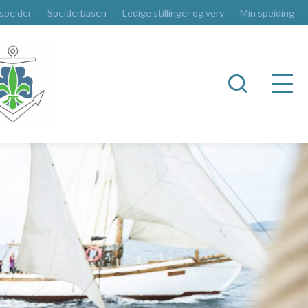
 speider
Speiderbasen
Ledige stillinger og verv
Min speiding