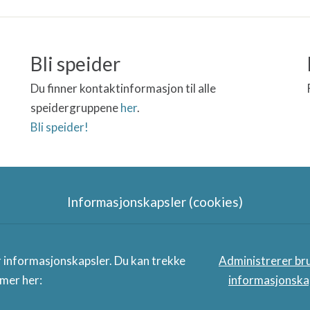
Bli speider
Du finner kontaktinformasjon til alle
speidergruppene
her
.
Bli speider!
Informasjonskapsler (cookies)
Sjøspeidernettverkets samarbei
r informasjonskapsler. Du kan trekke
Administrerer br
 mer her:
informasjonska