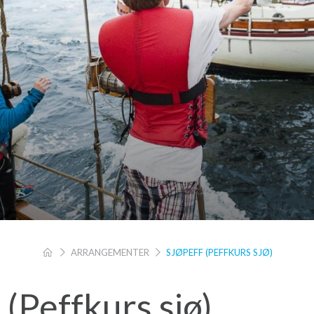
ARRANGEMENTER
SJØPEFF (PEFFKURS SJØ)
 (Peffkurs sjø)