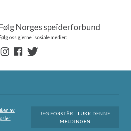
Følg Norges speiderforbund
Følg oss gjerne i sosiale medier:
dspartnere
uken av
JEG FORSTÅR - LUKK DENNE
psler
MELDINGEN