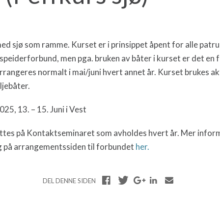
ed sjø som ramme. Kurset er i prinsippet åpent for alle patru
speiderforbund, men pga. bruken av båter i kurset er det en f
rrangeres normalt i mai/juni hvert annet år. Kurset brukes akt
ljebåter.
25, 13. – 15. Juni i Vest
ttes på Kontaktseminaret som avholdes hvert år. Mer informas
lig på arrangementssiden til forbundet
her.
DEL DENNE SIDEN