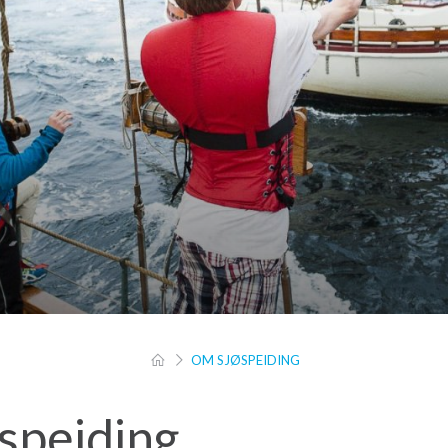
OM SJØSPEIDING
speiding