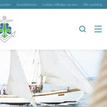
 speider
Speiderbasen
Ledige stillinger og verv
Min speiding